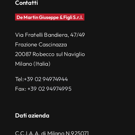
Contatti
De Martin Giuseppe & Figli S.r.l.
Via Fratelli Bandiera, 47/49
Frazione Cascinazza
20087 Robecco sul Naviglio
Milano (Italia)
Tel:
+39 02 94974944
Fax:
+39 02 94974995
Dati azienda
C.C.I.A.A. di Milano N.925071