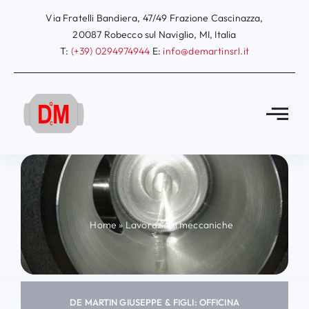
Salta
Via Fratelli Bandiera, 47/49 Frazione Cascinazza,
al
20087 Robecco sul Naviglio, MI, Italia
T:
(+39) 0294974944
E:
info@demartinsrl.it
contenuto
Home
»
Lavorazioni meccaniche
DE MARTIN GIUSEPPE & FIGLI: OFFICINA